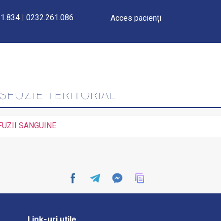
1.834
|
0232.261.086
Acces pacienți
TUROR EVENIMENTELOR LEGATE DE
FUZIE TERITORIAL
FUZII SANGUINE
Link-uri utile