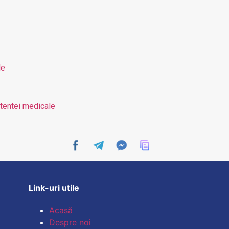
le
stentei medicale
Link-uri utile
Acasă
Despre noi