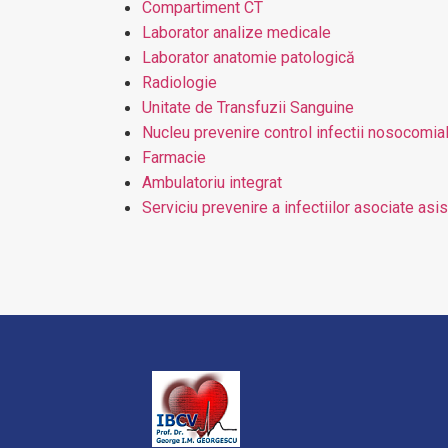
Compartiment CT
Laborator analize medicale
Laborator anatomie patologică
Radiologie
Unitate de Transfuzii Sanguine
Nucleu prevenire control infectii nosocomia
Farmacie
Ambulatoriu integrat
Serviciu prevenire a infectiilor asociate asi