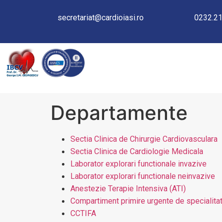
secretariat@cardioiasi.ro
0232.21
DEPARTAMENTE
Departamente
Sectia Clinica de Chirurgie Cardiovasculara
Sectia Clinica de Cardiologie Medicala
Laborator explorari functionale invazive
Laborator explorari functionale neinvazive
Anestezie Terapie Intensiva (ATI)
Compartiment primire urgente de specialita
CCTIFA