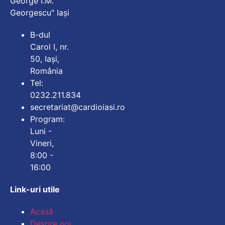
George I.M.
Georgescu" Iași
B-dul
Carol I, nr.
50, Iași,
România
Tel:
0232.211.834
secretariat@cardioiasi.ro
Program:
Luni -
Vineri,
8:00 -
16:00
Link-uri utile
Mărește dimensiunea
Acasă
Despre noi