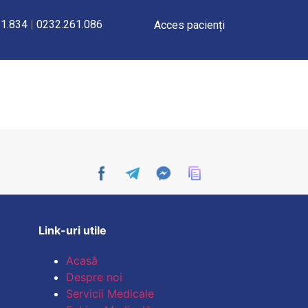
1.834
|
0232.261.086
Acces pacienți
Link-uri utile
Acasă
Despre noi
Servicii Medicale