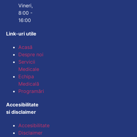
Vineri,
8:00 -
16:00
Link-uri utile
Mărește dimensiunea
Acasă
Despre noi
Micșorează dimensiu
Servicii
Medicale
Mărește spațierea te
Echipa
Medicală
Micșorează spațiere
Programări
Mărește înălțimea li
Accesibilitate
si disclaimer
Micșorează înălțimea
Accesibilitate
Inversează culorile
Disclaimer