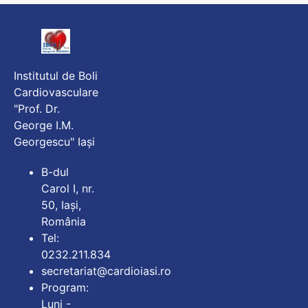
Institutul de Boli
Cardiovasculare
"Prof. Dr.
George I.M.
Georgescu" Iași
B-dul
Carol I, nr.
50, Iași,
România
Tel:
0232.211.834
secretariat@cardioiasi.ro
Program:
Luni -