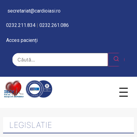
secretariat@cardioiasi.ro
0232.211.834
|
0232.261.086
Acces pacienți
LEGISLATIE