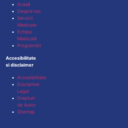
Acasă
Despre noi
Servicii
Medicale
Echipa
Medicală
Mărește dimens
Programări
Accesibilitate
Micșorează dim
si disclaimer
Mărește spație
Accesibilitate
Disclaimer
Micșorează spa
Legal
Mărește înălțim
Drepturi
de Autor
Micșorează înăl
Sitemap
Inversează cul