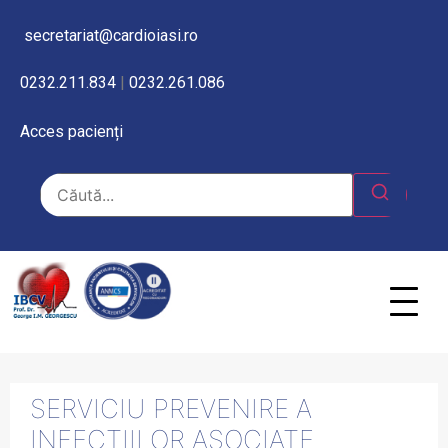
secretariat@cardioiasi.ro
0232.211.834
|
0232.261.086
Acces pacienți
SERVICIU PREVENIRE A
INFECTIILOR ASOCIATE