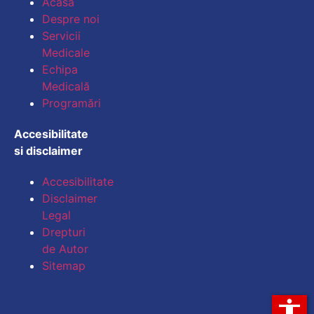
Acasă
Despre noi
Micșorează dimensiu
Servicii
Medicale
Mărește spațierea te
Echipa
Medicală
Micșorează spațiere
Programări
Mărește înălțimea li
Accesibilitate
si disclaimer
Micșorează înălțimea
Accesibilitate
Inversează culorile
Disclaimer
Legal
Tonuri de gri
Drepturi
Cursor mare
de Autor
Sitemap
Ghid de lectură
accessibility
Subliniază legăturile