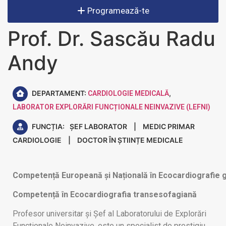
Programează-te
Prof. Dr. Sascău Radu
Andy
DEPARTAMENT:
,
CARDIOLOGIE MEDICALĂ
LABORATOR EXPLORĂRI FUNCȚIONALE NEINVAZIVE (LEFNI)
FUNCȚIA:
ȘEF LABORATOR
|
MEDIC PRIMAR
CARDIOLOGIE
|
DOCTOR ÎN ȘTIINȚE MEDICALE
Competență Europeană și Națională în Ecocardiografie 
Competență în Ecocardiografia transesofagiană
Profesor universitar și Șef al Laboratorului de Explorări
Funcționale Neinvazive, este un specialist de prestigiu,