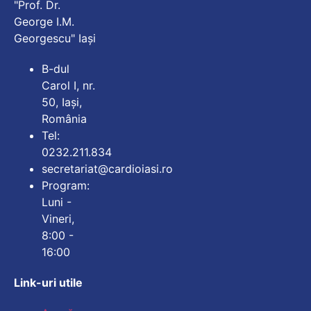
"Prof. Dr.
George I.M.
Georgescu" Iași
B-dul
Carol I, nr.
50, Iași,
România
Tel:
0232.211.834
secretariat@cardioiasi.ro
Program:
Luni -
Vineri,
8:00 -
16:00
Link-uri utile
Mărește dimensiunea