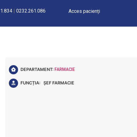
1.834
|
0232.261.086
Acces pacienți
Farm. Pr. Jelea Anca N
DEPARTAMENT:
FARMACIE
FUNCȚIA:
ȘEF FARMACIE