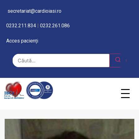
secretariat@cardioiasi.ro
0232.211.834
|
0232.261.086
Acces pacienți