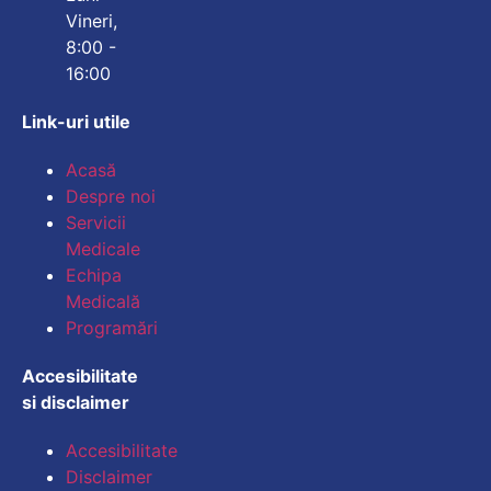
Vineri,
8:00 -
16:00
Link-uri utile
Mărește dimensiunea
Acasă
Despre noi
Micșorează dimensiu
Servicii
Medicale
Mărește spațierea te
Echipa
Medicală
Micșorează spațiere
Programări
Mărește înălțimea li
Accesibilitate
si disclaimer
Micșorează înălțimea
Accesibilitate
Inversează culorile
Disclaimer