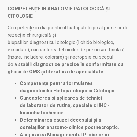
COMPETENȚE ÎN ANATOMIE PATOLOGICĂ ȘI
CITOLOGIE
Competențe în diagnosticul histopatologic al pieselor de
rezecție chirurgicală și
biopsiilor, diagnosticul citologic (lichide biologice,
exsudate), cunoasterea tehnicilor de prelucrare tisulară
(fixare, includere, colorare) și necropsie cu scopul
de a
stabili diagnostice precise în conformitate cu
ghidurile OMS și literatura de specialitate
:
Competențe pentru formularea
diagnosticului Histopatologic si Citologic
Cunoasterea si aplicarea de tehnici
de laborator de rutina, speciale si IHC -
Imunohistochimice
Determinarea cauzei decesului și a
corelațiilor anatomo-clinice
postnecroptic.
Asigurarea Managementul Probelor
în