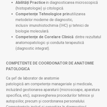
Abilități Practice
in diagnosticarea microscopică
(histopatologie) și citologică.
Competențe Tehnologice prin
utilizarea
metodelor moderne de diagnostic,
inclusiv imunohistochimia (IHC) și tehnici de
biologie moleculară.
Competențe de Corelare Clinică
dintre rezultatul
anatomopatologic și conduita terapeutică
(diagnostic integrat).
COMPETENTE DE COORDONATOR DE ANATOMIE
PATOLOGICA
Ca șef de laborator de anatomie
patologică am competențe manageriale și medicale,
incluzând gestionarea aparaturii (microscoape, aparatura
specifica, etc), supravegherea procedurilor tehnice și
autopsiilor, precum și coordonarea personalului.
Competențele includ si expertiza în diagnosticul