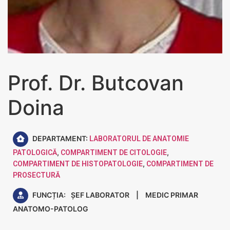
Prof. Dr. Butcovan
Doina
DEPARTAMENT:
LABORATORUL DE ANATOMIE
,
,
PATOLOGICĂ
COMPARTIMENT DE CITOLOGIE
,
COMPARTIMENT DE HISTOPATOLOGIE
COMPARTIMENT DE
PROSECTURĂ
FUNCȚIA:
ȘEF LABORATOR
|
MEDIC PRIMAR
ANATOMO-PATOLOG