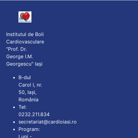
Institutul de Boli
Cardiovasculare
"Prof. Dr.
George I.M.
Georgescu" Iași
B-dul
Carol I, nr.
50, Iași,
România
Tel:
0232.211.834
secretariat@cardioiasi.ro
Program:
Luni -