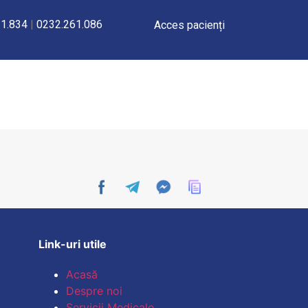
1.834
|
0232.261.086
Acces pacienți
ANĂ CU IMPLANTARE DE STENTURI 
Link-uri utile
Acasă
Despre noi
Servicii Medicale