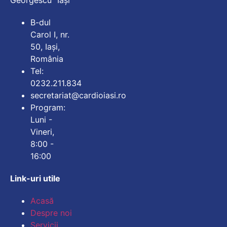
Georgescu" Iași
B-dul
Carol I, nr.
50, Iași,
România
Tel:
0232.211.834
secretariat@cardioiasi.ro
Program:
Luni -
Vineri,
8:00 -
16:00
Link-uri utile
Mărește dimensiunea
Acasă
Despre noi
Micșorează dimensiu
Servicii