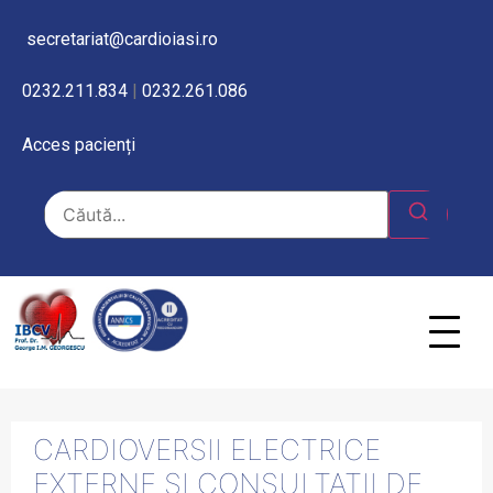
secretariat@cardioiasi.ro
0232.211.834
|
0232.261.086
Acces pacienți
CARDIOVERSII ELECTRICE
EXTERNE ȘI CONSULTAȚII DE