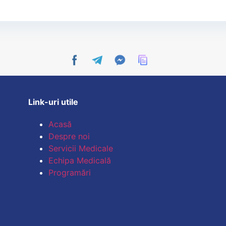
Link-uri utile
Acasă
Despre noi
Servicii Medicale
Echipa Medicală
Programări