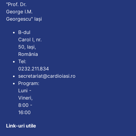
"Prof. Dr.
George I.M.
Georgescu" Iași
B-dul
Carol I, nr.
50, Iași,
România
Tel:
0232.211.834
secretariat@cardioiasi.ro
Program:
Luni -
Vineri,
8:00 -
16:00
Link-uri utile
Mărește dimensiunea