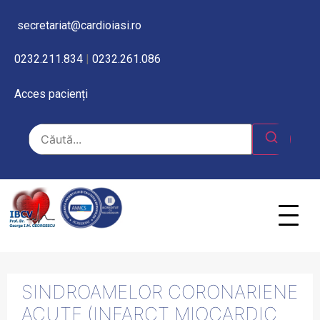
secretariat@cardioiasi.ro
0232.211.834
|
0232.261.086
Acces pacienți
SINDROAMELOR CORONARIENE
ACUTE (INFARCT MIOCARDIC