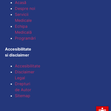
Acasă
Despre noi
Micșorează dimensiu
Servicii
Medicale
Mărește spațierea te
Echipa
Medicală
Micșorează spațiere
Programări
Mărește înălțimea li
Accesibilitate
si disclaimer
Micșorează înălțimea
Accesibilitate
Inversează culorile
Disclaimer
Legal
Tonuri de gri
Drepturi
Cursor mare
de Autor
Sitemap
Ghid de lectură