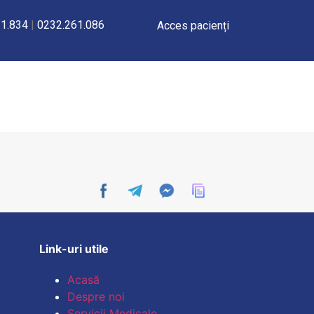
1.834
|
0232.261.086
Acces pacienți
LVĂ AORTICĂ TRANSCATETER
Link-uri utile
Acasă
Despre noi
Servicii Medicale