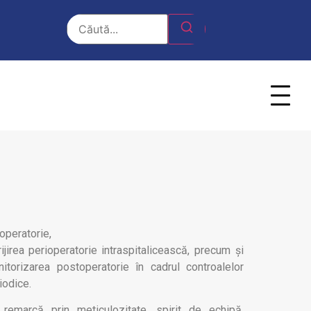
operatorie,
rijirea
perioperatorie
intraspitalicească
, precum și
itorizarea postoperatorie în cadrul controalelor
iodice.
remarcă prin meticulozitate, spirit de echipă,