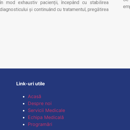
în mod exhaustiv pacienții, începând cu stabilirea
emp
diagnosticului și continuând cu tratamentul, pregătirea
Link-uri utile
Acasă
Despre noi
Servicii Medicale
Echipa Medicală
Programări