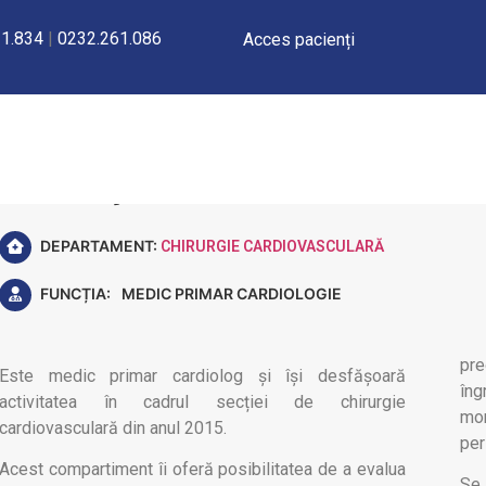
1.834
|
0232.261.086
Acces pacienți
Dr. Deju Elena
DEPARTAMENT:
CHIRURGIE CARDIOVASCULARĂ
FUNCȚIA:
MEDIC PRIMAR CARDIOLOGIE
pre
Este medic primar cardiolog și își desfășoară
îng
activitatea în cadrul secției de chirurgie
mon
cardiovasculară din anul 2015.
per
Acest compartiment îi oferă posibilitatea de a evalua
Se 