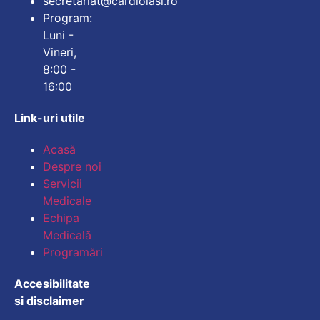
secretariat@cardioiasi.ro
Program:
Luni -
Vineri,
8:00 -
16:00
Link-uri utile
Mărește dimensiunea
Acasă
Despre noi
Micșorează dimensiu
Servicii
Medicale
Mărește spațierea te
Echipa
Medicală
Micșorează spațiere
Programări
Mărește înălțimea li
Accesibilitate
si disclaimer
Micșorează înălțimea