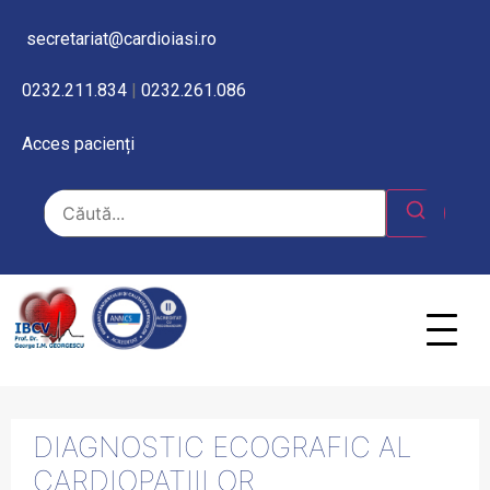
secretariat@cardioiasi.ro
0232.211.834
|
0232.261.086
Acces pacienți
DIAGNOSTIC ECOGRAFIC AL
CARDIOPATIILOR