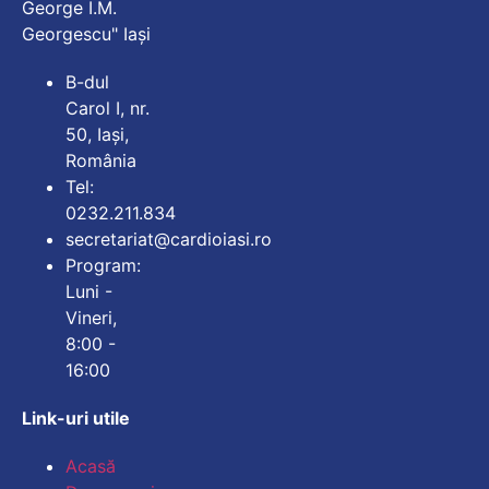
George I.M.
Georgescu" Iași
B-dul
Carol I, nr.
50, Iași,
România
Tel:
0232.211.834
secretariat@cardioiasi.ro
Program:
Luni -
Vineri,
8:00 -
16:00
Link-uri utile
Mărește dimensiunea
Acasă